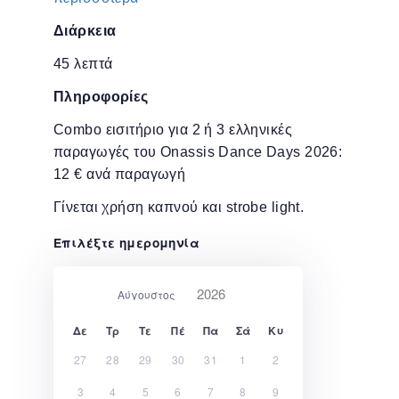
Διάρκεια
45 λεπτά
Πληροφορίες
Combo εισιτήριο για 2 ή 3 ελληνικές
παραγωγές του Onassis Dance Days 2026:
12 € ανά παραγωγή
Γίνεται χρήση καπνού και strobe light.
Επιλέξτε ημερομηνία
Δε
Τρ
Τε
Πέ
Πα
Σά
Κυ
27
28
29
30
31
1
2
3
4
5
6
7
8
9