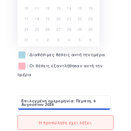
10
11
12
13
14
15
16
17
18
19
20
21
22
23
24
25
26
27
28
29
30
31
1
2
3
4
5
6
: Διαθέσιμες θέσεις αυτή την ημέρα
: Οι θέσεις εξαντλήθηκαν αυτή την
ημέρα
Επιλεγμένη ημερομηνία: Πέμπτη, 6
Αυγούστου 2026
Η προπώληση έχει λήξει.