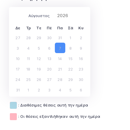
Δε
Τρ
Τε
Πέ
Πα
Σά
Κυ
27
28
29
30
31
1
2
3
4
5
6
7
8
9
10
11
12
13
14
15
16
17
18
19
20
21
22
23
24
25
26
27
28
29
30
31
1
2
3
4
5
6
: Διαθέσιμες θέσεις αυτή την ημέρα
: Οι θέσεις εξαντλήθηκαν αυτή την ημέρα