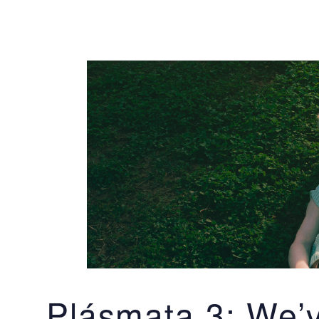
Plásmata 3: We’v