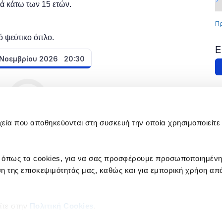
χεία που αποθηκεύονται στη συσκευή την οποία χρησιμοποιείτε 
 όπως τα cookies, για να σας προσφέρουμε προσωποποιημέν
η της επισκεψιμότητάς μας, καθώς και για εμπορική χρήση από
Επικοινωνία με εκδοτήρια Στέγης
Τηλέφωνο: 219 219 1000
ίτε στην
Πολιτική Cookies
.
Email:
infotickets@onassis.org